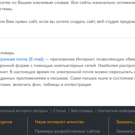
сятке по Вашим ключевым словам. Все сайты изначально оптимиз
стемы.
ли Вам нужен сайт, если вы хотите создать сайт, веб-студия предла
словарь
ронная почта (E-mail)
— приложение Интернет, позволяющее обме
тронной форме с помощью компьютерных сетей. Наиболее распро
нет. В настоящее время по электронной почте можно пересылать не
 данных приложениями к письмам. Сами письма ныне в состоянии 
тами, включать фон, таблицы и иллюстрации.
олезные интернет-ресурсы
|
Статьи
|
Веб-словарь
|
Контактная информ
сурсов
Наше интернет-агенство
Заказать 
Примеры разработанных сайтов
Заказать 