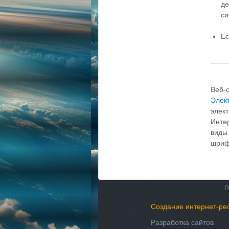
де
си
Ес
Веб-
Элект
элек
Интер
виды
шриф
П
Создание интернет-ре
Разработка сайтов