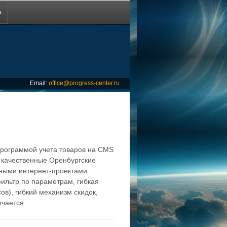
ы
Email:
office@progress-center.ru
 программой учета товаров на CMS
 качественные Оренбургские
ьными интернет-проектами.
 фильтр по параметрам, гибкая
ов), гибкий механизм скидок,
чается.