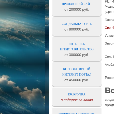
РЕГИ
ПРОДАЮЩИЙ САЙТ
Медно
от 200000 руб.
(Орен
Ташл
СОЦИАЛЬНАЯ СЕТЬ
Оренб
от 800000 руб.
Ураль
Энерг
ИНТЕРНЕТ-
ПРЕДСТАВИТЕЛЬСТВО
от 300000 руб.
Соль-
Алаба
КОРПОРАТИВНЫЙ
ИНТЕРНЕТ-ПОРТАЛ
Росс
от 450000 руб.
В
РАСКРУТКА
созда
в подарок за заказ
прод