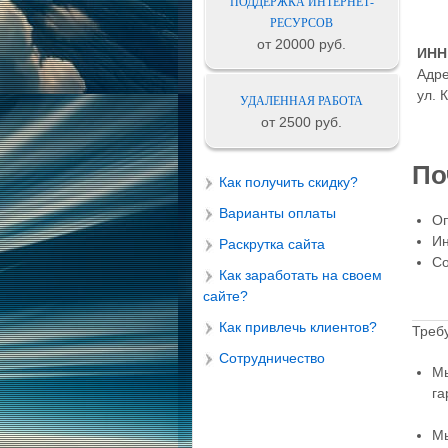
ПОДДЕРЖКА ИНТЕРНЕТ-
РЕСУРСОВ
от 20000 руб.
ИНН
Адре
ул. 
УДАЛЕННАЯ РАБОТА
от 2500 руб.
По
Как получить скидку?
Варианты оплаты
Оп
Ин
Раскрутка сайта
Со
Как заработать на своем
сайте?
Как привлечь клиентов?
Треб
Сотрудничество
Мы
га
Мы