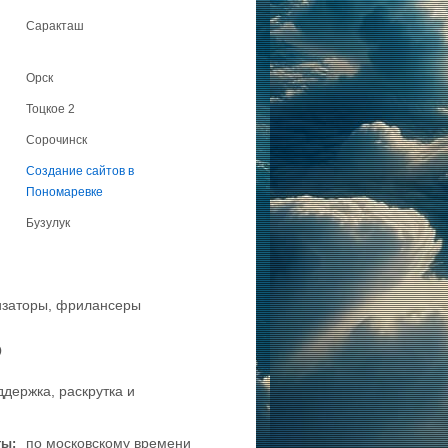
Саракташ
Орск
Тоцкоe 2
Сорочинск
Создание сайтов в
Пономаревке
Бузулук
мизаторы, фрилансеры
Р
ддержка, раскрутка и
по московскому времени
ты: