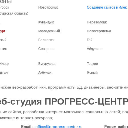
ОН 56
горск
Новотроицк
Создание сайтов в Илек
бургская область)
а
Кувандык
Переволоцк
ург
Молодежный
Новосергиевка
ский
Беляевка
Гай
етик
Северное
Абдулино
Илецк
Бугуруслан
Тоцкое
йтал
Акбулак
Ясный
ийские веб-разработчики, программисты БД, дизайнеры, seo-опти
еб-студия ПРОГРЕСС-ЦЕНТ
ние сайтов, разработка интернет-магазинов, социальных сетей; по
вижение интернет-ресурсов;
office@progress-center.ru
Email:
Режим рабо